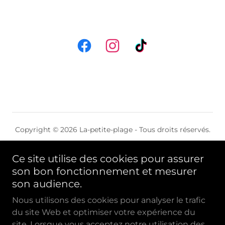
Copyright © 2026 La-petite-plage - Tous droits réservés.
GROUPES & SÉMINAIRES
Ce site utilise des cookies pour assurer
PARTENAIRES
son bon fonctionnement et mesurer
son audience.
SHOP
En savoir plus
Nous utilisons des cookies pour analyser le trafic
du site Web et optimiser votre expérience du
Recrutement
site. Lorsque vous acceptez notre utilisation des